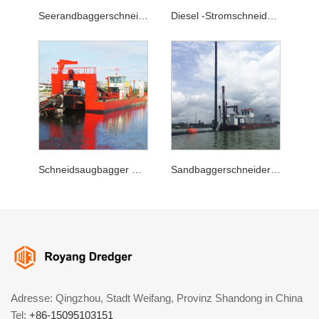
Seerandbaggerschneidersaugungsbagel
Diesel -Stromschneidersaugungsdredger
Schneidsaugbagger mit Tiefe 20 m
Sandbaggerschneider-Saugbagger
Adresse: Qingzhou, Stadt Weifang, Provinz Shandong in China
Tel:
+86-15095103151