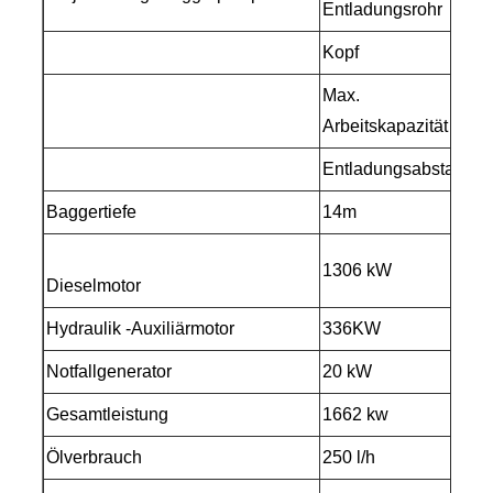
Entladungsrohr
Kopf
6
Max.
9
Arbeitskapazität
Entladungsabstand
3
Baggertiefe
14m
1306 kW
Dieselmotor
Hydraulik -Auxiliärmotor
336KW
Notfallgenerator
20 kW
W
Gesamtleistung
1662 kw
Ölverbrauch
250 l/h