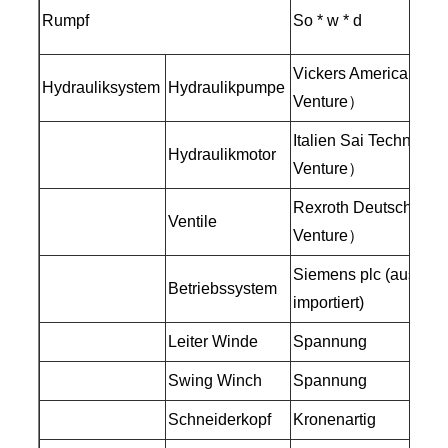
4
Rumpf
So * w * d
×
Vickers America （Joi
Hydrauliksystem
Hydraulikpumpe
Venture）
Italien Sai Technolog
Hydraulikmotor
Venture）
Rexroth Deutschland 
Ventile
Venture）
Siemens plc (aus Deu
Betriebssystem
importiert)
Leiter Winde
Spannung
1
Swing Winch
Spannung
1
Schneiderkopf
Kronenartig