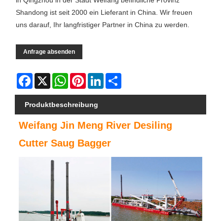
in Qingzhou in der Stadt Weifang befindliche Provinz
Shandong ist seit 2000 ein Lieferant in China. Wir freuen
uns darauf, Ihr langfristiger Partner in China zu werden.
Anfrage absenden
Facebook
X
WhatsApp
Pinterest
LinkedIn
Share
Produktbeschreibung
Weifang Jin Meng River Desiling
Cutter Saug Bagger